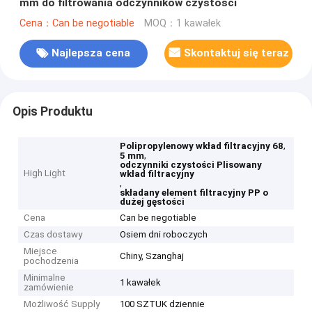
mm do filtrowania odczynników czystości
Cena：Can be negotiable
MOQ：1 kawałek
Najlepsza cena
Skontaktuj się teraz
Opis Produktu
,
Polipropylenowy wkład filtracyjny 68
,
5 mm
odczynniki czystości Plisowany
High Light
wkład filtracyjny
,
składany element filtracyjny PP o
dużej gęstości
Cena
Can be negotiable
Czas dostawy
Osiem dni roboczych
Miejsce
Chiny, Szanghaj
pochodzenia
Minimalne
1 kawałek
zamówienie
Możliwość Supply
100 SZTUK dziennie