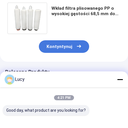
Wkład filtra plisowanego PP o
wysokiej gęstości 68,5 mm do
filtrowania odczynników
czystości
Kontyntynuj
Polecane Produkty
Lucy
4:21 PM
Good day, what product are you looking for?
Podwójne otwarte
Niestandardowy
Absolutny wkł