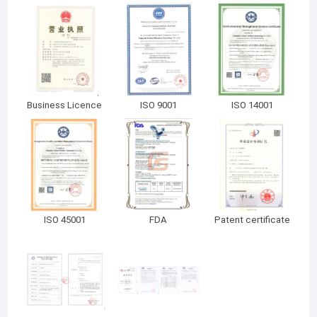
Wkład filtra do napojów
Patenty Pullner
Filtry farmaceutyczne
Obudowa filtra FRP
Nowe wkłady filtrów energetycznych
Certificates
Business Licence
ISO 9001
ISO 14001