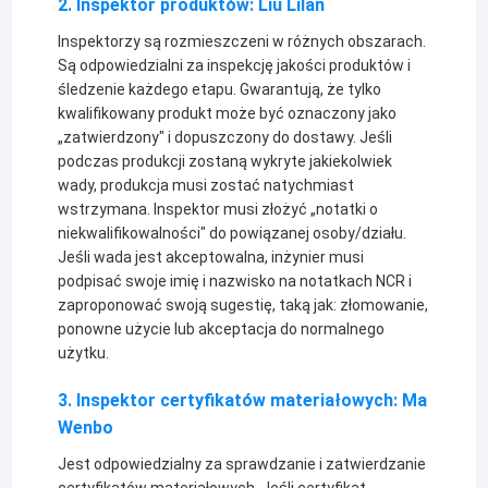
zatwierdzania z pomocą działu technicznego.
Będzie organizował codzienne prace inspekcyjne dla
wszystkich pracowników działu jakości.
Jeśli zostanie wykryta jakakolwiek niezgodność
jakościowa lub odchylenie jakościowe, ma prawo
wystawić NCR innym działom, takim jak dział
zaopatrzenia. Dział techniczny.
2. Inspektor produktów: Liu Lilan
Inspektorzy są rozmieszczeni w różnych obszarach.
Są odpowiedzialni za inspekcję jakości produktów i
śledzenie każdego etapu. Gwarantują, że tylko
kwalifikowany produkt może być oznaczony jako
Strona główna
„zatwierdzony" i dopuszczony do dostawy. Jeśli
podczas produkcji zostaną wykryte jakiekolwiek
Produkty
wady, produkcja musi zostać natychmiast
wstrzymana. Inspektor musi złożyć „notatki o
Plisowany wkład
niekwalifikowalności" do powiązanej osoby/działu.
Filmy
filtra
membranowego,
Jeśli wada jest akceptowalna, inżynier musi