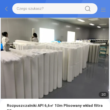
2
/
2
Rozpuszczalniki API 6,6㎡ 1Um Plisowany wkład filtra