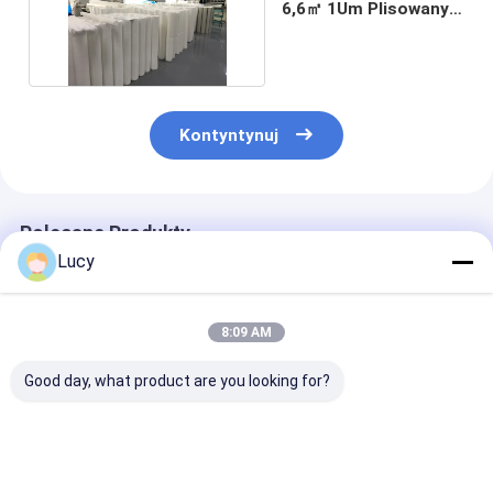
6,6㎡ 1Um Plisowany
wkład filtra PP
Kontyntynuj
Polecane Produkty
Lucy
8:09 AM
Good day, what product are you looking for?
Wyprodukowany
Dostosowane
Karton filtrów
fabrycznie w
podłączenie
wysokiego prz
Chinach wkład
wysokiego przepływu
z polipropylen