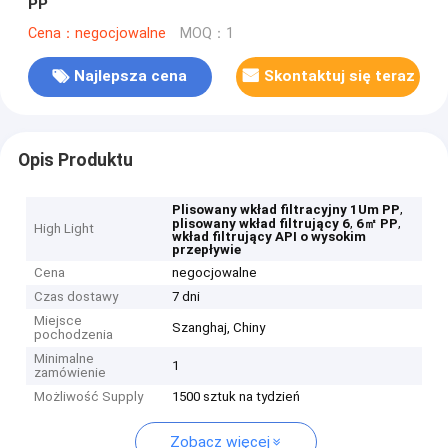
PP
Cena：negocjowalne
MOQ：1
Najlepsza cena
Skontaktuj się teraz
Opis Produktu
,
Plisowany wkład filtracyjny 1Um PP
,
,
plisowany wkład filtrujący 6
6㎡ PP
High Light
wkład filtrujący API o wysokim
przepływie
Cena
negocjowalne
Czas dostawy
7 dni
Miejsce
Szanghaj, Chiny
pochodzenia
Minimalne
1
zamówienie
Możliwość Supply
1500 sztuk na tydzień
Zobacz więcej