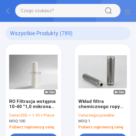
Wszystkie Produkty
(789)
RO Filtracja wstępna
Wkład filtra
10-40 "1,0 mikrona
chemicznego ropy
Cała konstrukcja z
naftowej ze stali
Cena:
USD + 1-10 + Piece
Cena:
negocjowalne
polipropylenu Wkład
nierdzewnej 316L do
MOQ:
100
MOQ:
1
filtra z
wody z pól
rozdmuchiwanego
naftowych
Pobierz najnowszą cenę
Pobierz najnowszą cenę
tworzywa PP