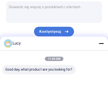
Wkład filtra membranowego
Filtr harmonijkowy PP
Filtr wody o wysokiej temperaturze
Kontyntynuj
Filtr polerujący kondensat
Lucy
Wkład filtrujący z nawiniętym sznurkiem
Nasze Kategorie
Wkład filtra melt blown
11:40 AM
Wkład filtra ze stali nierdzewnej
Good day, what product are you looking for?
Obudowa filtra ze stali nierdzewnej
Wkład filtra elektrowni
Wkład filtra o
Plisowany wkład
Wkład filtra
Filtr mikroelektroniczny
wysokim przepływie
filtra
membranoweg