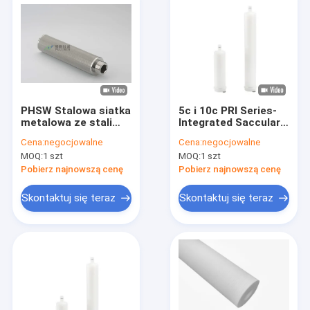
PHSW Stalowa siatka
5c i 10c PRI Series-
metalowa ze stali
Integrated Saccular
nierdzewnej o
Filter Cartridge
Cena:
negocjowalne
Cena:
negocjowalne
wysokiej
używany do filtracji
MOQ:
1 szt
MOQ:
1 szt
wytrzymałości
obalania
mechanicznej i
Pobierz najnowszą cenę
Pobierz najnowszą cenę
odporności na
temperaturę
Skontaktuj się teraz
Skontaktuj się teraz
Strona główna
Produkty
Filmy