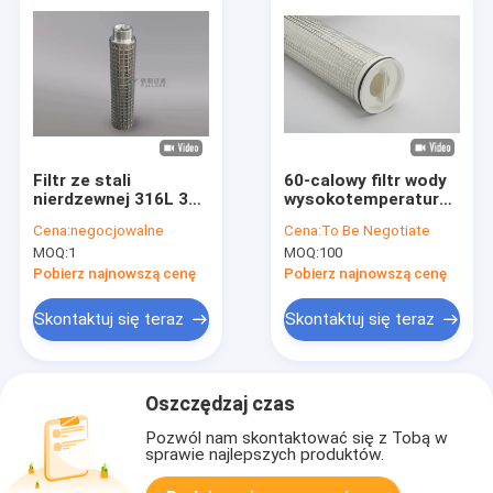
Filtr ze stali
60-calowy filtr wody
nierdzewnej 316L 304
wysokotemperaturowej
Plisowany filtr
z powierzchnią
Cena:
negocjowalne
Cena:
To Be Negotiate
Wysoka temperatura
filtracji 7 µm i
MOQ:
1
MOQ:
100
120 ℃ OEM
maksymalnym
przepływem 110 m³/h
Pobierz najnowszą cenę
Pobierz najnowszą cenę
Skontaktuj się teraz
Skontaktuj się teraz
Oszczędzaj czas
Pozwól nam skontaktować się z Tobą w
sprawie najlepszych produktów.