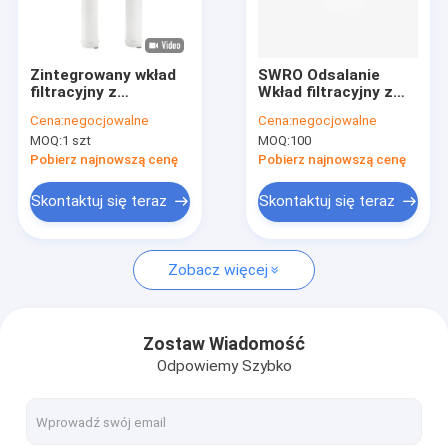
VR Show
O nas
Zintegrowany wkład
SWRO Odsalanie
filtracyjny z
Wkład filtracyjny z
Wycieczka po fabryce
zakrętem w serii PRI
rozdmuchiwanym
Cena:
negocjowalne
Cena:
negocjowalne
z filtracją
stopem
MOQ:
1 szt
MOQ:
100
gradientową i 100%
Polipropylenowa
Kontrola jakości
badaniem ciśnienia
mikrofibra PLM PP
Pobierz najnowszą cenę
Pobierz najnowszą cenę
dla mikroelektroniki
Skontaktuj się z nami
Skontaktuj się teraz
Skontaktuj się teraz
Nowości
Zobacz więcej
Sprawy
Zostaw Wiadomość
Odpowiemy Szybko
Wkład filtra o wysokim przepływie
Plisowany wkład filtra