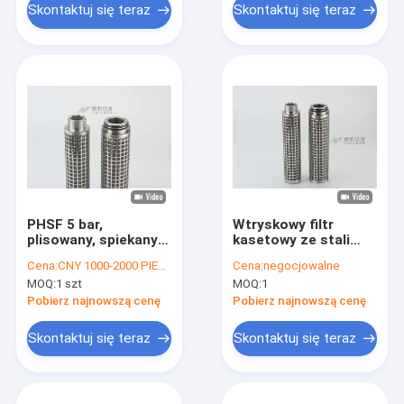
Skontaktuj się teraz
Skontaktuj się teraz
PHSF 5 bar,
Wtryskowy filtr
plisowany, spiekany
kasetowy ze stali
filtr ze stali
nierdzewnej RO Filtr
Cena:
CNY 1000-2000 PIECE
Cena:
negocjowalne
nierdzewnej o
wstępny 316L do
MOQ:
1 szt
MOQ:
1
grubości 5 um 316L
wody na polu
naftowym
Pobierz najnowszą cenę
Pobierz najnowszą cenę
Skontaktuj się teraz
Skontaktuj się teraz