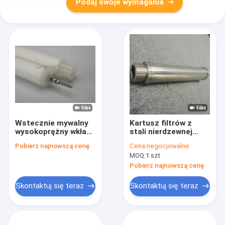
Podaj swoje wymagania
Wstecznie mywalny
Kartusz filtrów z
wysokoprężny wkład
stali nierdzewnej
filtracyjny z plecy PP
serii PHSW o
Pobierz najnowszą cenę
Cena:
negocjowalne
o dużej średnicy 6" i
wysokiej
MOQ:
1 szt
wartości od 1 μm do
wytrzymałości
70 μm do
mechanicznej,
Pobierz najnowszą cenę
oczyszczania wody
odporności na
temperaturę i
Skontaktuj się teraz
Skontaktuj się teraz
korozję